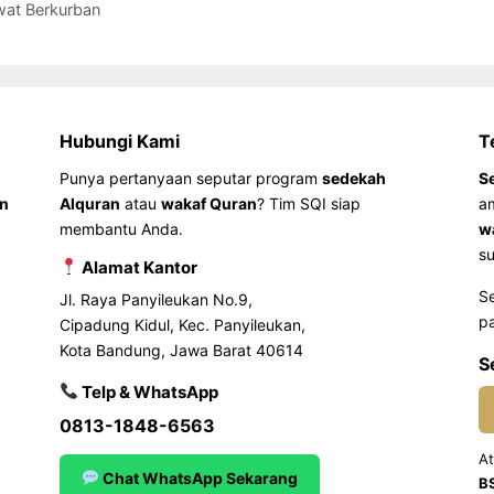
wat Berkurban
Hubungi Kami
T
Punya pertanyaan seputar program
sedekah
S
an
Alquran
atau
wakaf Quran
? Tim SQI siap
a
membantu Anda.
w
su
Alamat Kantor
S
Jl. Raya Panyileukan No.9,
pa
Cipadung Kidul, Kec. Panyileukan,
Kota Bandung, Jawa Barat 40614
S
Telp & WhatsApp
0813-1848-6563
At
Chat WhatsApp Sekarang
B