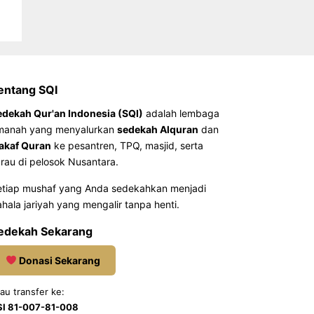
entang SQI
edekah Qur'an Indonesia (SQI)
adalah lembaga
manah yang menyalurkan
sedekah Alquran
dan
akaf Quran
ke pesantren, TPQ, masjid, serta
rau di pelosok Nusantara.
etiap mushaf yang Anda sedekahkan menjadi
hala jariyah yang mengalir tanpa henti.
edekah Sekarang
Donasi Sekarang
au transfer ke:
SI 81-007-81-008