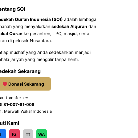
entang SQI
edekah Qur'an Indonesia (SQI)
adalah lembaga
manah yang menyalurkan
sedekah Alquran
dan
akaf Quran
ke pesantren, TPQ, masjid, serta
rau di pelosok Nusantara.
etiap mushaf yang Anda sedekahkan menjadi
hala jariyah yang mengalir tanpa henti.
edekah Sekarang
Donasi Sekarang
au transfer ke:
SI 81-007-81-008
n. Marwah Wakaf Indonesia
kuti Kami
f
IG
WA
TT