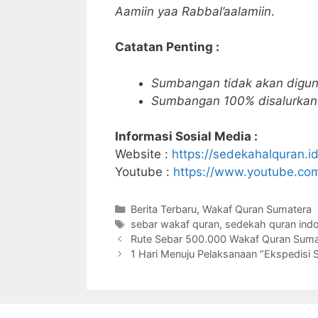
Aamiin yaa Rabbal’aalamiin
.
Catatan Penting :
Sumbangan tidak akan digun
Sumbangan 100% disalurkan 
Informasi Sosial Media :
Website :
https://sedekahalquran.id
Youtube :
https://www.youtube.
Kategori
Berita Terbaru
,
Wakaf Quran Sumatera
Tag
sebar wakaf quran
,
sedekah quran ind
Rute Sebar 500.000 Wakaf Quran Suma
1 Hari Menuju Pelaksanaan “Ekspedisi