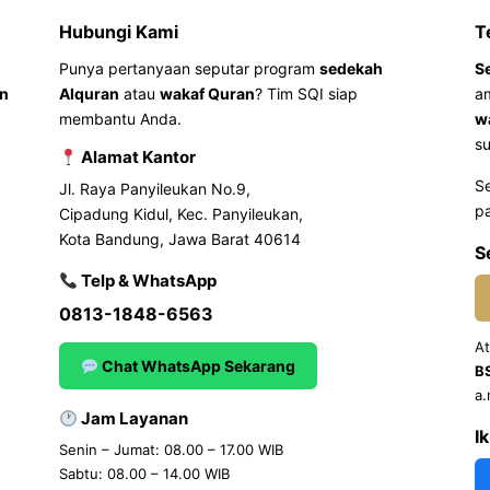
Hubungi Kami
T
Punya pertanyaan seputar program
sedekah
S
an
Alquran
atau
wakaf Quran
? Tim SQI siap
a
membantu Anda.
w
su
Alamat Kantor
S
Jl. Raya Panyileukan No.9,
pa
Cipadung Kidul, Kec. Panyileukan,
Kota Bandung, Jawa Barat 40614
S
Telp & WhatsApp
0813-1848-6563
At
Chat WhatsApp Sekarang
B
a.
Jam Layanan
I
Senin – Jumat: 08.00 – 17.00 WIB
Sabtu: 08.00 – 14.00 WIB