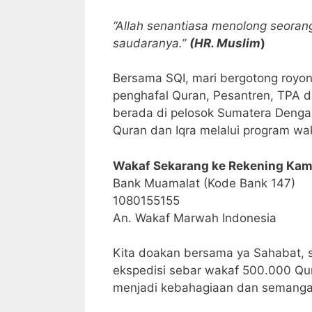
“Allah senantiasa menolong seora
saudaranya.”
(HR. Muslim
)
Bersama SQI, mari bergotong royo
penghafal Quran, Pesantren, TPA d
berada di pelosok Sumatera Dengan
Quran dan Iqra melalui program wak
Wakaf Sekarang ke Rekening Kami
Bank Muamalat (Kode Bank 147)
1080155155
An. Wakaf Marwah Indonesia
Kita doakan bersama ya Sahabat, 
ekspedisi sebar wakaf 500.000 Qur
menjadi kebahagiaan dan semangat b