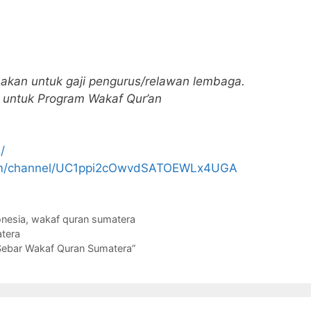
akan untuk gaji pengurus/relawan lembaga.
untuk Program Wakaf Qur’an
/
com/channel/UC1ppi2cOwvdSATOEWLx4UGA
onesia
,
wakaf quran sumatera
tera
 Sebar Wakaf Quran Sumatera”