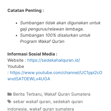
Catatan Penting :
Sumbangan tidak akan digunakan untuk
gaji pengurus/relawan lembaga.
Sumbangan 100% disalurkan untuk
Program Wakaf Qur’an
Informasi Sosial Media :
Website :
https://sedekahalquran.id/
Youtube
:
https://www.youtube.com/channel/UC1ppi2cO
wvdSATOEWLx4UGA
Kategori
Berita Terbaru
,
Wakaf Quran Sumatera
Tag
sebar wakaf quran
,
sedekah quran
indonesia
,
wakaf quran sumatera