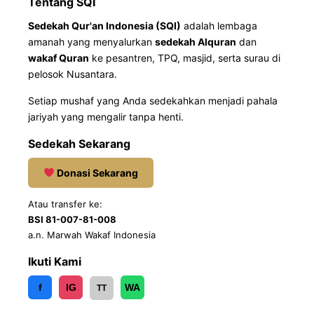
Tentang SQI
Sedekah Qur'an Indonesia (SQI)
adalah lembaga
amanah yang menyalurkan
sedekah Alquran
dan
wakaf Quran
ke pesantren, TPQ, masjid, serta surau di
pelosok Nusantara.
Setiap mushaf yang Anda sedekahkan menjadi pahala
jariyah yang mengalir tanpa henti.
Sedekah Sekarang
Donasi Sekarang
Atau transfer ke:
BSI 81-007-81-008
a.n. Marwah Wakaf Indonesia
Ikuti Kami
f
IG
WA
TT