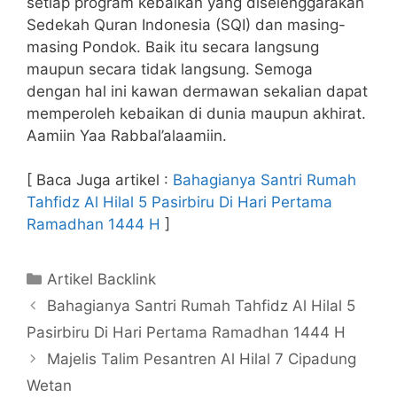
setiap program kebaikan yang diselenggarakan
Sedekah Quran Indonesia (SQI) dan masing-
masing Pondok. Baik itu secara langsung
maupun secara tidak langsung. Semoga
dengan hal ini kawan dermawan sekalian dapat
memperoleh kebaikan di dunia maupun akhirat.
Aamiin Yaa Rabbal’alaamiin.
[ Baca Juga artikel :
Bahagianya Santri Rumah
Tahfidz Al Hilal 5 Pasirbiru Di Hari Pertama
Ramadhan 1444 H
]
Kategori
Artikel Backlink
Bahagianya Santri Rumah Tahfidz Al Hilal 5
Pasirbiru Di Hari Pertama Ramadhan 1444 H
Majelis Talim Pesantren Al Hilal 7 Cipadung
Wetan