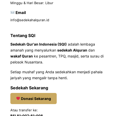
Minggu & Hari Besar: Libur
Email
info@sedekahalquran.id
Tentang SQI
Sedekah Qur'an Indonesia (SQI)
adalah lembaga
amanah yang menyalurkan
sedekah Alquran
dan
wakaf Quran
ke pesantren, TPQ, masjid, serta surau di
pelosok Nusantara.
Setiap mushaf yang Anda sedekahkan menjadi pahala
jariyah yang mengalir tanpa henti.
Sedekah Sekarang
Donasi Sekarang
Atau transfer ke:
BSI 81-007-81-008