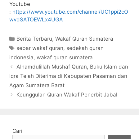
Youtube
:
https://www.youtube.com/channel/UC1ppi2cO
wvdSATOEWLx4UGA
Kategori
Berita Terbaru
,
Wakaf Quran Sumatera
Tag
sebar wakaf quran
,
sedekah quran
indonesia
,
wakaf quran sumatera
Alhamdulillah Mushaf Quran, Buku Islam dan
Iqra Telah Diterima di Kabupaten Pasaman dan
Agam Sumatera Barat
Keunggulan Quran Wakaf Penerbit Jabal
Cari