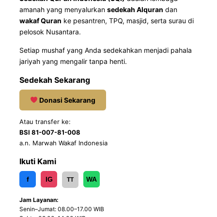
amanah yang menyalurkan
sedekah Alquran
dan
wakaf Quran
ke pesantren, TPQ, masjid, serta surau di
pelosok Nusantara.
Setiap mushaf yang Anda sedekahkan menjadi pahala
jariyah yang mengalir tanpa henti.
Sedekah Sekarang
Donasi Sekarang
Atau transfer ke:
BSI 81-007-81-008
a.n. Marwah Wakaf Indonesia
Ikuti Kami
f
IG
WA
TT
Jam Layanan:
Senin–Jumat: 08.00–17.00 WIB