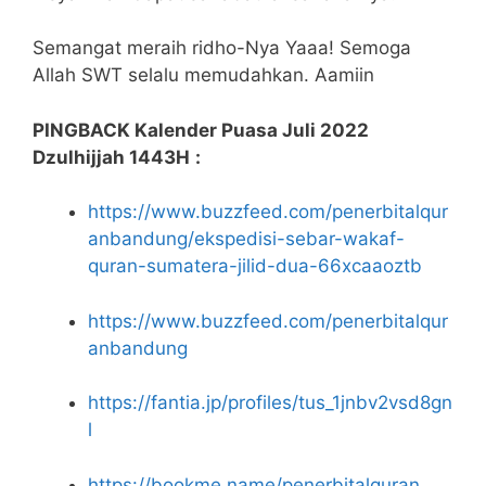
Semangat meraih ridho-Nya Yaaa! Semoga
Allah SWT selalu memudahkan. Aamiin
PINGBACK Kalender Puasa Juli 2022
Dzulhijjah 1443H
:
https://www.buzzfeed.com/penerbitalqur
anbandung/ekspedisi-sebar-wakaf-
quran-sumatera-jilid-dua-66xcaaoztb
https://www.buzzfeed.com/penerbitalqur
anbandung
https://fantia.jp/profiles/tus_1jnbv2vsd8gn
l
https://bookme.name/penerbitalquran