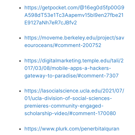
https://getpocket.com/@16eg0d5fp00G9
A598dT53e1Tc3Aapemv15bl9en27fbe21
E9127aNh7eR7cJBfv2
https://moveme.berkeley.edu/project/sav
eouroceans/#comment-200752
https://digitalmarketing.temple.edu/tali/2
017/03/08/mobile-apps-a-hackers-
gateway-to-paradise/#comment-7307
https://lasocialscience.ucla.edu/2021/07/
01/ucla-division-of-social-sciences-
premieres-community-engaged-
scholarship-video/#comment-170080
https://www.plurk.com/penerbitalquran