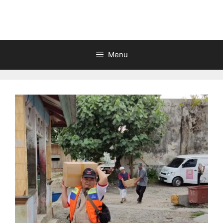
Langsung
ke
isi
Menu