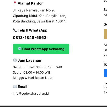
su
Alamat Kantor
S
Jl. Raya Panyileukan No.9,
pa
Cipadung Kidul, Kec. Panyileukan,
Kota Bandung, Jawa Barat 40614
S
Telp & WhatsApp
0813-1848-6563
At
Chat WhatsApp Sekarang
B
a.
Jam Layanan
I
Senin – Jumat: 08.00 – 17.00 WIB
Sabtu: 08.00 – 14.00 WIB
Minggu & Hari Besar: Libur
Ja
Email
Se
Sa
info@sedekahalquran.id