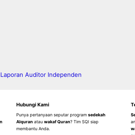
Laporan Auditor Independen
Hubungi Kami
T
Punya pertanyaan seputar program
sedekah
S
an
Alquran
atau
wakaf Quran
? Tim SQI siap
a
membantu Anda.
w