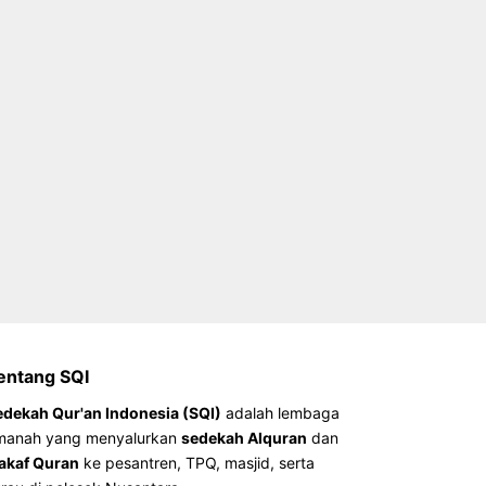
entang SQI
edekah Qur'an Indonesia (SQI)
adalah lembaga
manah yang menyalurkan
sedekah Alquran
dan
akaf Quran
ke pesantren, TPQ, masjid, serta