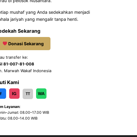
rau di pelosok Nusantara.
etiap mushaf yang Anda sedekahkan menjadi
hala jariyah yang mengalir tanpa henti.
edekah Sekarang
Donasi Sekarang
au transfer ke:
SI 81-007-81-008
n. Marwah Wakaf Indonesia
kuti Kami
f
IG
WA
TT
m Layanan:
nin–Jumat: 08.00–17.00 WIB
btu: 08.00–14.00 WIB