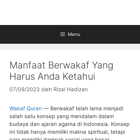
Langsung
ke
isi
Menu
Manfaat Berwakaf Yang
Harus Anda Ketahui
07/09/2023
oleh
Rizal Hadizan
Wakaf Quran
— Berwakaf telah lama menjadi
salah satu konsep yang mendalam dalam
budaya dan ajaran agama di Indonesia. Konsep
ini tidak hanya memiliki makna spiritual, tetapi
juga memiliki dampak sosial yang besar