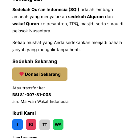
Sedekah Qur'an Indonesia (SQI)
adalah lembaga
amanah yang menyalurkan
sedekah Alquran
dan
wakaf Quran
ke pesantren, TPQ, masjid, serta surau di
pelosok Nusantara.
Setiap mushaf yang Anda sedekahkan menjadi pahala
jariyah yang mengalir tanpa henti.
Sedekah Sekarang
Donasi Sekarang
Atau transfer ke:
BSI 81-007-81-008
a.n. Marwah Wakaf Indonesia
Ikuti Kami
f
IG
WA
TT
Jam Layanan: