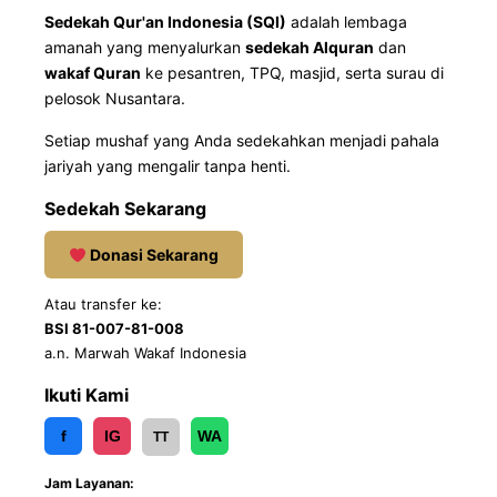
Sedekah Qur'an Indonesia (SQI)
adalah lembaga
amanah yang menyalurkan
sedekah Alquran
dan
wakaf Quran
ke pesantren, TPQ, masjid, serta surau di
pelosok Nusantara.
Setiap mushaf yang Anda sedekahkan menjadi pahala
jariyah yang mengalir tanpa henti.
Sedekah Sekarang
Donasi Sekarang
Atau transfer ke:
BSI 81-007-81-008
a.n. Marwah Wakaf Indonesia
Ikuti Kami
f
IG
WA
TT
Jam Layanan: