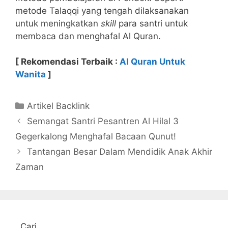
metode Talaqqi yang tengah dilaksanakan
untuk meningkatkan
skill
para santri untuk
membaca dan menghafal Al Quran.
[ Rekomendasi Terbaik :
Al Quran Untuk
Wanita
]
Kategori
Artikel Backlink
Semangat Santri Pesantren Al Hilal 3
Gegerkalong Menghafal Bacaan Qunut!
Tantangan Besar Dalam Mendidik Anak Akhir
Zaman
Cari