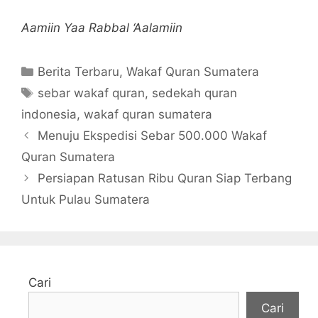
Aamiin Yaa Rabbal ‘Aalamiin
Kategori
Berita Terbaru
,
Wakaf Quran Sumatera
Tag
sebar wakaf quran
,
sedekah quran
indonesia
,
wakaf quran sumatera
Menuju Ekspedisi Sebar 500.000 Wakaf
Quran Sumatera
Persiapan Ratusan Ribu Quran Siap Terbang
Untuk Pulau Sumatera
Cari
Cari