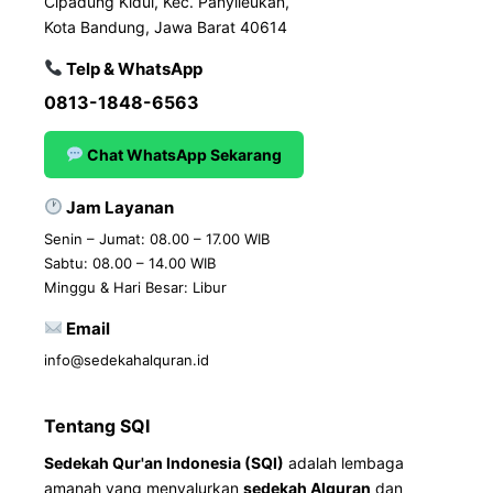
Cipadung Kidul, Kec. Panyileukan,
Kota Bandung, Jawa Barat 40614
Telp & WhatsApp
0813-1848-6563
Chat WhatsApp Sekarang
Jam Layanan
Senin – Jumat: 08.00 – 17.00 WIB
Sabtu: 08.00 – 14.00 WIB
Minggu & Hari Besar: Libur
Email
info@sedekahalquran.id
Tentang SQI
Sedekah Qur'an Indonesia (SQI)
adalah lembaga
amanah yang menyalurkan
sedekah Alquran
dan