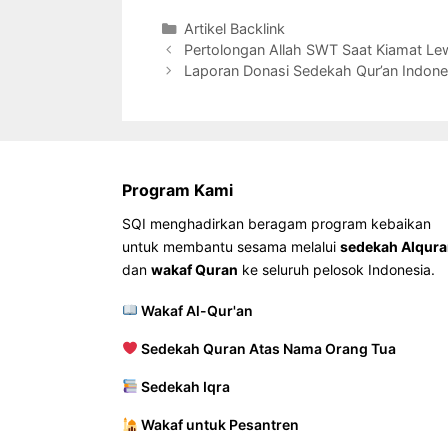
Kategori
Artikel Backlink
Pertolongan Allah SWT Saat Kiamat Le
Laporan Donasi Sedekah Qur’an Indone
Program Kami
SQI menghadirkan beragam program kebaikan
untuk membantu sesama melalui
sedekah Alqur
dan
wakaf Quran
ke seluruh pelosok Indonesia.
Wakaf Al-Qur'an
Sedekah Quran Atas Nama Orang Tua
Sedekah Iqra
Wakaf untuk Pesantren