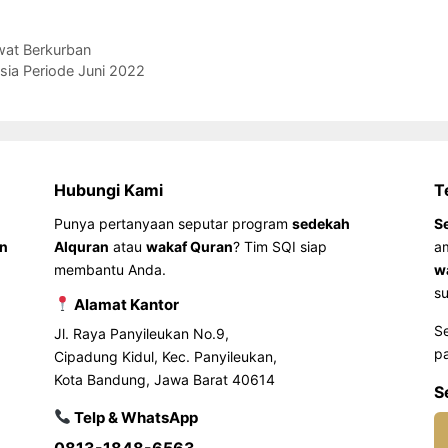
wat Berkurban
sia Periode Juni 2022
Hubungi Kami
T
Punya pertanyaan seputar program
sedekah
S
an
Alquran
atau
wakaf Quran
? Tim SQI siap
a
membantu Anda.
w
su
Alamat Kantor
S
Jl. Raya Panyileukan No.9,
pa
Cipadung Kidul, Kec. Panyileukan,
Kota Bandung, Jawa Barat 40614
S
Telp & WhatsApp
0813-1848-6563