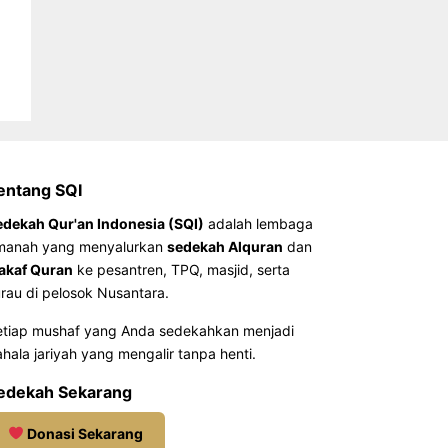
entang SQI
edekah Qur'an Indonesia (SQI)
adalah lembaga
manah yang menyalurkan
sedekah Alquran
dan
akaf Quran
ke pesantren, TPQ, masjid, serta
rau di pelosok Nusantara.
etiap mushaf yang Anda sedekahkan menjadi
hala jariyah yang mengalir tanpa henti.
edekah Sekarang
Donasi Sekarang