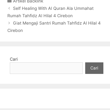
Kategori
Artikel Backlink
Self Healing With Al Quran Ala Ummahat
Rumah Tahfidz Al Hilal 4 Cirebon
Giat Mengaji Santri Rumah Tahfidz Al Hilal 4
Cirebon
Cari
Cari