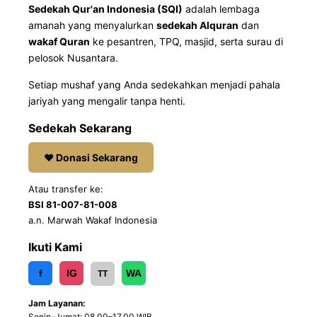
Sedekah Qur'an Indonesia (SQI)
adalah lembaga
amanah yang menyalurkan
sedekah Alquran
dan
wakaf Quran
ke pesantren, TPQ, masjid, serta surau di
pelosok Nusantara.
Setiap mushaf yang Anda sedekahkan menjadi pahala
jariyah yang mengalir tanpa henti.
Sedekah Sekarang
❤ Donasi Sekarang
Atau transfer ke:
BSI 81-007-81-008
a.n. Marwah Wakaf Indonesia
Ikuti Kami
f
IG
WA
TT
Jam Layanan:
Senin–Jumat: 08.00–17.00 WIB