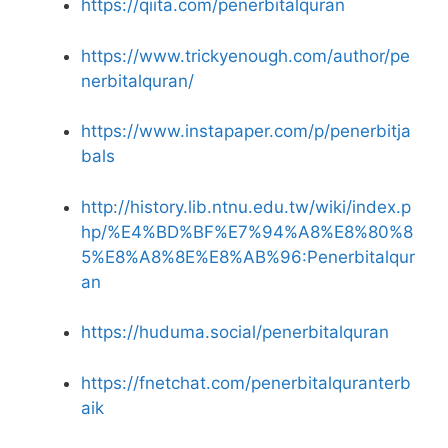
https://qiita.com/penerbitalquran
https://www.trickyenough.com/author/pe
nerbitalquran/
https://www.instapaper.com/p/penerbitja
bals
http://history.lib.ntnu.edu.tw/wiki/index.p
hp/%E4%BD%BF%E7%94%A8%E8%80%8
5%E8%A8%8E%E8%AB%96:Penerbitalqur
an
https://huduma.social/penerbitalquran
https://fnetchat.com/penerbitalquranterb
aik