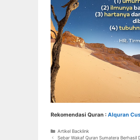
Rekomendasi Quran :
Alquran Cu
Kategori
Artikel Backlink
Sebar Wakaf Quran Sumatera Berhasil D