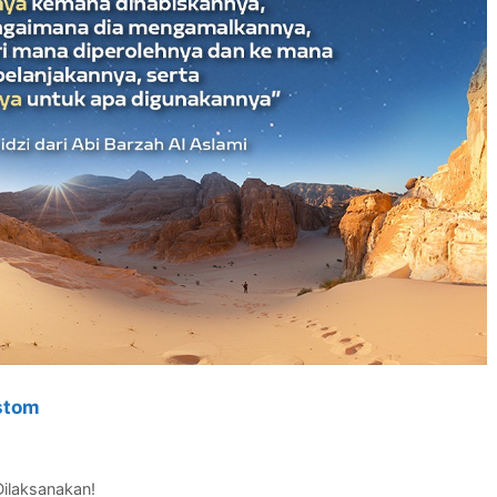
stom
ilaksanakan!