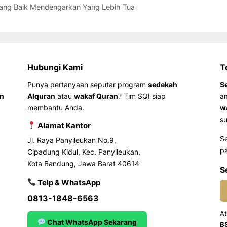
urang Baik Mendengarkan Yang Lebih Tua
Hubungi Kami
T
Punya pertanyaan seputar program
sedekah
S
an
Alquran
atau
wakaf Quran
? Tim SQI siap
a
membantu Anda.
w
su
Alamat Kantor
S
Jl. Raya Panyileukan No.9,
pa
Cipadung Kidul, Kec. Panyileukan,
Kota Bandung, Jawa Barat 40614
S
Telp & WhatsApp
0813-1848-6563
At
Chat WhatsApp Sekarang
B