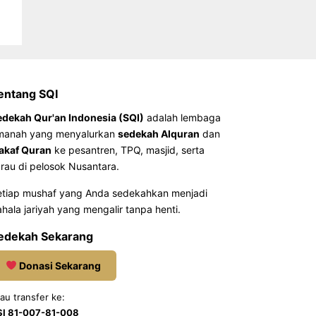
entang SQI
edekah Qur'an Indonesia (SQI)
adalah lembaga
manah yang menyalurkan
sedekah Alquran
dan
akaf Quran
ke pesantren, TPQ, masjid, serta
rau di pelosok Nusantara.
etiap mushaf yang Anda sedekahkan menjadi
hala jariyah yang mengalir tanpa henti.
edekah Sekarang
Donasi Sekarang
au transfer ke:
SI 81-007-81-008