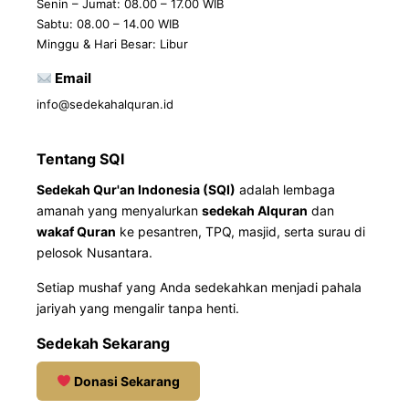
Senin – Jumat: 08.00 – 17.00 WIB
Sabtu: 08.00 – 14.00 WIB
Minggu & Hari Besar: Libur
Email
info@sedekahalquran.id
Tentang SQI
Sedekah Qur'an Indonesia (SQI)
adalah lembaga
amanah yang menyalurkan
sedekah Alquran
dan
wakaf Quran
ke pesantren, TPQ, masjid, serta surau di
pelosok Nusantara.
Setiap mushaf yang Anda sedekahkan menjadi pahala
jariyah yang mengalir tanpa henti.
Sedekah Sekarang
Donasi Sekarang