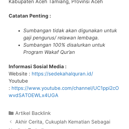
Kabupaten Aceh Tamiang, Provinsi Aceh
Catatan Penting :
Sumbangan tidak akan digunakan untuk
gaji pengurus/ relawan lembaga.
Sumbangan 100% disalurkan untuk
Program Wakaf Qur’an
Informasi Sosial Media :
Website :
https://sedekahalquran.id/
Youtube
:
https://www.youtube.com/channel/UC1ppi2cO
wvdSATOEWLx4UGA
Kategori
Artikel Backlink
Akhir Cerita, Cukuplah Kematian Sebagai