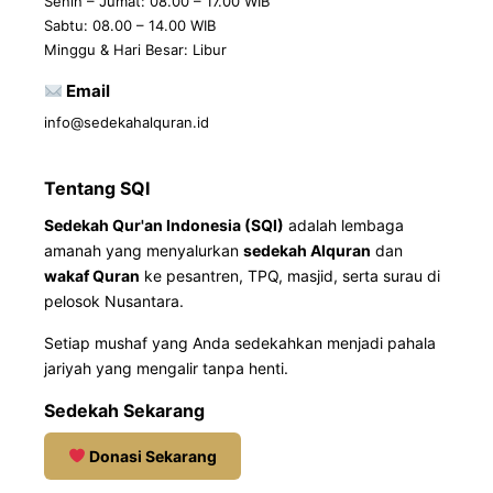
Senin – Jumat: 08.00 – 17.00 WIB
Sabtu: 08.00 – 14.00 WIB
Minggu & Hari Besar: Libur
Email
info@sedekahalquran.id
Tentang SQI
Sedekah Qur'an Indonesia (SQI)
adalah lembaga
amanah yang menyalurkan
sedekah Alquran
dan
wakaf Quran
ke pesantren, TPQ, masjid, serta surau di
pelosok Nusantara.
Setiap mushaf yang Anda sedekahkan menjadi pahala
jariyah yang mengalir tanpa henti.
Sedekah Sekarang
Donasi Sekarang