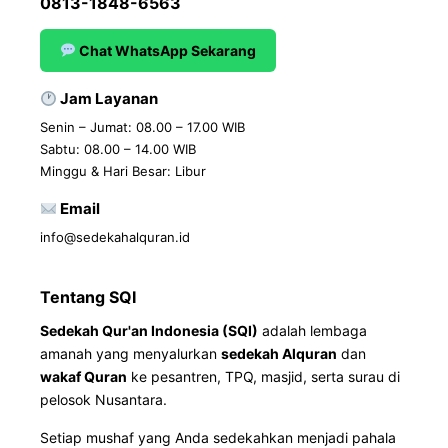
0813-1848-6563
Chat WhatsApp Sekarang
Jam Layanan
Senin – Jumat: 08.00 – 17.00 WIB
Sabtu: 08.00 – 14.00 WIB
Minggu & Hari Besar: Libur
Email
info@sedekahalquran.id
Tentang SQI
Sedekah Qur'an Indonesia (SQI)
adalah lembaga
amanah yang menyalurkan
sedekah Alquran
dan
wakaf Quran
ke pesantren, TPQ, masjid, serta surau di
pelosok Nusantara.
Setiap mushaf yang Anda sedekahkan menjadi pahala