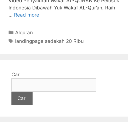
Video Penyaluran Wakaf AL-QUR’AN Ke Pelosok
Indonesia Dibawah Yuk Wakaf AL-Qur’an, Raih
…
Read more
Kategori
Alquran
Tag
landingpage sedekah 20 Ribu
Cari
Cari