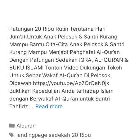
Patungan 20 Ribu Rutin Terutama Hari
Jum’at,Untuk Anak Pelosok & Santri Kurang
Mampu Bantu Cita-Cita Anak Pelosok & Santri
Kurang Mampu Menjadi Penghafal Al-Qur’an
Dengan Patungan Sedekah IQRA, AL-QUR’AN &
BUKU ISLAMI Tonton Video Dukungan Tokoh
Untuk Sebar Wakaf Al-Qur’an Di Pelosok
Dibawah https://youtu.be/Ap7OrQeN0jk
Buktikan Kepedulian Anda terhadap Islam
dengan Berwakaf Al-Qur’an untuk Santri
Tahfidz …
Read more
Kategori
Alquran
Tag
landingpage sedekah 20 Ribu