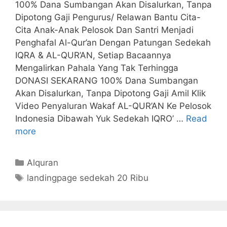
100% Dana Sumbangan Akan Disalurkan, Tanpa
Dipotong Gaji Pengurus/ Relawan Bantu Cita-
Cita Anak-Anak Pelosok Dan Santri Menjadi
Penghafal Al-Qur’an Dengan Patungan Sedekah
IQRA & AL-QUR’AN, Setiap Bacaannya
Mengalirkan Pahala Yang Tak Terhingga
DONASI SEKARANG 100% Dana Sumbangan
Akan Disalurkan, Tanpa Dipotong Gaji Amil Klik
Video Penyaluran Wakaf AL-QUR’AN Ke Pelosok
Indonesia Dibawah Yuk Sedekah IQRO’ …
Read
more
Kategori
Alquran
Tag
landingpage sedekah 20 Ribu